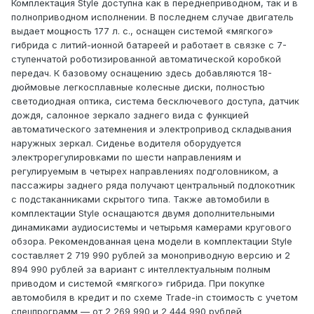
Комплектация Style доступна как в переднеприводном, так и в
полноприводном исполнении. В последнем случае двигатель
выдает мощность 177 л. с., оснащен системой «мягкого»
гибрида с литий-ионной батареей и работает в связке с 7-
ступенчатой роботизированной автоматической коробкой
передач. К базовому оснащению здесь добавляются 18-
дюймовые легкосплавные колесные диски, полностью
светодиодная оптика, система бесключевого доступа, датчик
дождя, салонное зеркало заднего вида с функцией
автоматического затемнения и электропривод складывания
наружных зеркал. Сиденье водителя оборудуется
электрорегулировками по шести направлениям и
регулируемым в четырех направлениях подголовником, а
пассажиры заднего ряда получают центральный подлокотник
с подстаканниками скрытого типа. Также автомобили в
комплектации Style оснащаются двумя дополнительными
динамиками аудиосистемы и четырьмя камерами кругового
обзора. Рекомендованная цена модели в комплектации Style
составляет 2 719 990 рублей за моноприводную версию и 2
894 990 рублей за вариант с интеллектуальным полным
приводом и системой «мягкого» гибрида. При покупке
автомобиля в кредит и по схеме Trade-in стоимость с учетом
спецпрограмм — от 2 269 990 и 2 444 990 рублей