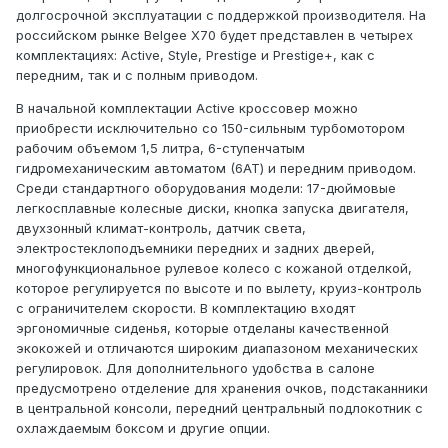
долгосрочной эксплуатации с поддержкой производителя. На
российском рынке Belgee X70 будет представлен в четырех
комплектациях: Active, Style, Prestige и Prestige+, как с
передним, так и с полным приводом.
В начальной комплектации Active кроссовер можно
приобрести исключительно со 150-сильным турбомотором
рабочим объемом 1,5 литра, 6-ступенчатым
гидромеханическим автоматом (6АТ) и передним приводом.
Среди стандартного оборудования модели: 17-дюймовые
легкосплавные колесные диски, кнопка запуска двигателя,
двухзонный климат-контроль, датчик света,
электростеклоподъемники передних и задних дверей,
многофункциональное рулевое колесо с кожаной отделкой,
которое регулируется по высоте и по вылету, круиз-контроль
с ограничителем скорости. В комплектацию входят
эргономичные сиденья, которые отделаны качественной
экокожей и отличаются широким диапазоном механических
регулировок. Для дополнительного удобства в салоне
предусмотрено отделение для хранения очков, подстаканники
в центральной консоли, передний центральный подлокотник с
охлаждаемым боксом и другие опции.