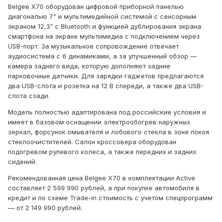
Belgee X70 оборудован цифровой приборной панелью
диагональю 7" и мультимедийной системой с сенсорным
экраном 12,3" с Bluetooth и функцией дублирования экрана
смартфона на экране мультимедиa с подключением через
USB-порт. За музыкальное сопровождение отвечает
аудиосистема с 6 динамиками, а за улучшенный обзор —
камера заднего вида, которую дополняют задние
парковочные датчики. Для зарядки гаджетов предлагаются
два USB-слота и розетка на 12 В спереди, а также два USB-
слота сзади.
Модель полностью адаптирована под российские условия и
имеет в базовом оснащении электрообогрев наружных
зеркал, форсунок омывателя и лобового стекла в зоне покоя
стеклоочистителей. Салон кроссовера оборудован
подогревом рулевого колеса, а также передних и задних
сидений.
Рекомендованная цена Belgee X70 в комплектации Active
составляет 2 599 990 рублей, а при покупке автомобиля в
кредит и по схеме Trade-in стоимость с учетом спецпрограмм
— от 2 149 990 рублей.